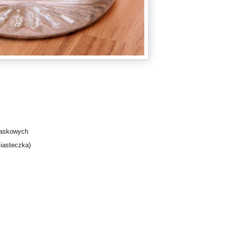
laskowych
iasteczka)