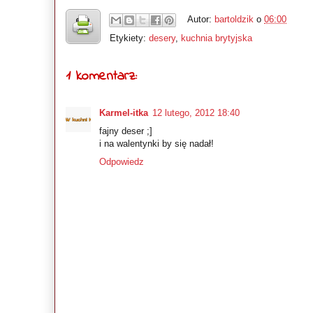
Autor:
bartoldzik
o
06:00
Etykiety:
desery
,
kuchnia brytyjska
1 komentarz:
Karmel-itka
12 lutego, 2012 18:40
fajny deser ;]
i na walentynki by się nadał!
Odpowiedz