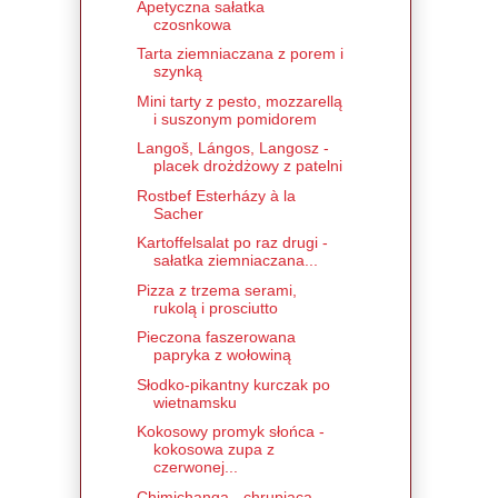
Apetyczna sałatka
czosnkowa
Tarta ziemniaczana z porem i
szynką
Mini tarty z pesto, mozzarellą
i suszonym pomidorem
Langoš, Lángos, Langosz -
placek drożdżowy z patelni
Rostbef Esterházy à la
Sacher
Kartoffelsalat po raz drugi -
sałatka ziemniaczana...
Pizza z trzema serami,
rukolą i prosciutto
Pieczona faszerowana
papryka z wołowiną
Słodko-pikantny kurczak po
wietnamsku
Kokosowy promyk słońca -
kokosowa zupa z
czerwonej...
Chimichanga - chrupiąca