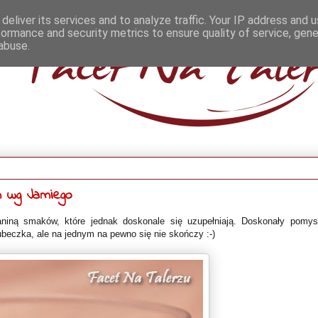
deliver its services and to analyze traffic. Your IP address and 
formance and security metrics to ensure quality of service, gen
abuse.
m wg Jamiego
ną smaków, które jednak doskonale się uzupełniają. Doskonały pomys
kubeczka, ale na jednym na pewno się nie skończy :-)