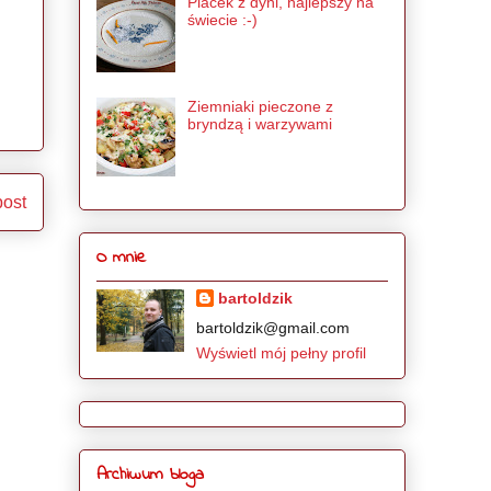
Placek z dyni, najlepszy na
świecie :-)
Ziemniaki pieczone z
bryndzą i warzywami
post
O mnie
bartoldzik
bartoldzik@gmail.com
Wyświetl mój pełny profil
Archiwum bloga