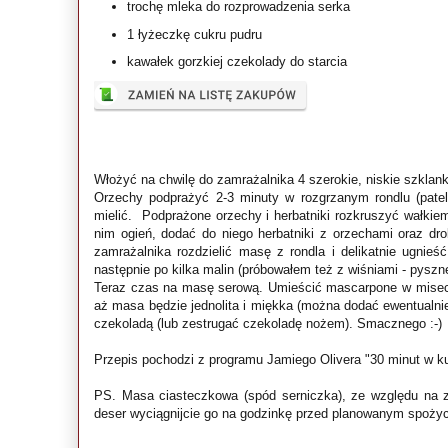
trochę mleka do rozprowadzenia serka
1 łyżeczkę cukru pudru
kawałek gorzkiej czekolady do starcia
Włożyć na chwilę do zamrażalnika 4 szerokie, niskie szklanki
Orzechy podprażyć 2-3 minuty w rozgrzanym rondlu (pateln
mielić. Podprażone orzechy i herbatniki rozkruszyć wałkie
nim ogień, dodać do niego herbatniki z orzechami oraz dr
zamrażalnika rozdzielić masę z rondla i delikatnie ugni
następnie po kilka malin (próbowałem też z wiśniami - pyszn
Teraz czas na masę serową. Umieścić mascarpone w miseczc
aż masa będzie jednolita i miękka (można dodać ewentualni
czekoladą (lub zestrugać czekoladę nożem). Smacznego :-)
Przepis pochodzi z programu Jamiego Olivera "30 minut w ku
PS. Masa ciasteczkowa (spód serniczka), ze względu na za
deser wyciągnijcie go na godzinkę przed planowanym spoży