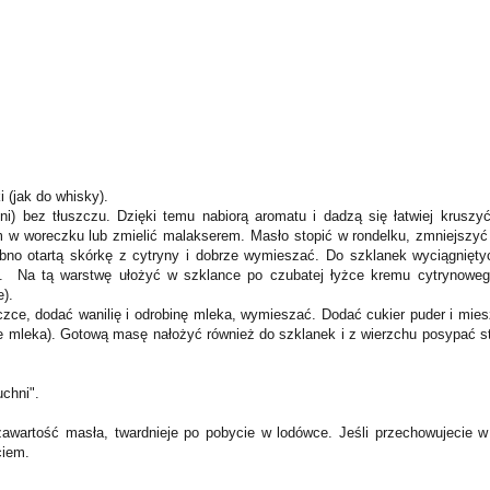
 (jak do whisky).
i) bez tłuszczu. Dzięki temu nabiorą aromatu i dadzą się łatwiej kruszyć
m w woreczku lub zmielić malakserem. Masło stopić w rondelku, zmniejszyć
obno otartą skórkę z cytryny i dobrze wymieszać. Do szklanek wyciągnięty
eść. Na tą warstwę ułożyć w szklance po czubatej łyżce kremu cytrynoweg
e).
e, dodać wanilię i odrobinę mleka, wymieszać. Dodać cukier puder i mies
e mleka). Gotową masę nałożyć również do szklanek i z wierzchu posypać st
chni".
wartość masła, twardnieje po pobycie w lodówce. Jeśli przechowujecie w 
ciem.