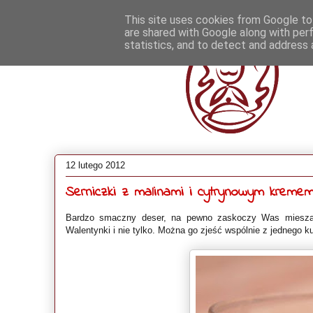
This site uses cookies from Google to 
are shared with Google along with per
statistics, and to detect and address 
12 lutego 2012
Serniczki z malinami i cytrynowym kreme
Bardzo smaczny deser, na pewno zaskoczy Was mieszani
Walentynki i nie tylko. Można go zjeść wspólnie z jednego 