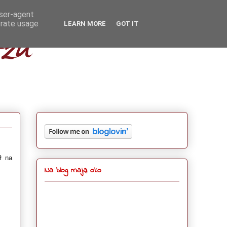
user-agent
erate usage
LEARN MORE
GOT IT
ł na
Na blog mają oko