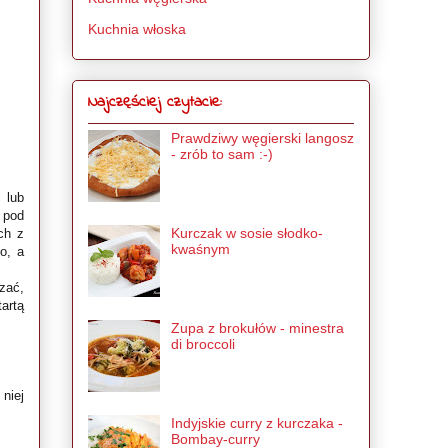
Kuchnia włoska
Najczęściej czytacie:
Prawdziwy węgierski langosz
- zrób to sam :-)
 lub
 pod
Kurczak w sosie słodko-
ch z
kwaśnym
o, a
zać,
artą
Zupa z brokułów - minestra
di broccoli
niej
Indyjskie curry z kurczaka -
Bombay-curry