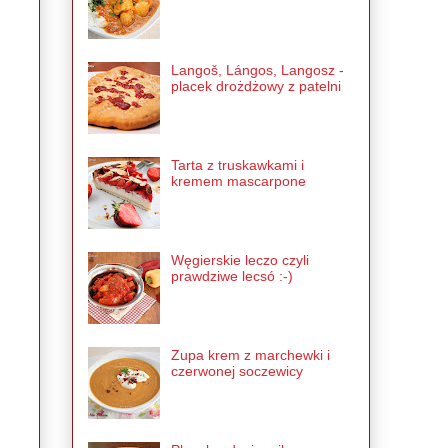
Langoš, Lángos, Langosz -
placek drożdżowy z patelni
Tarta z truskawkami i
kremem mascarpone
Węgierskie leczo czyli
prawdziwe lecsó :-)
Zupa krem z marchewki i
czerwonej soczewicy