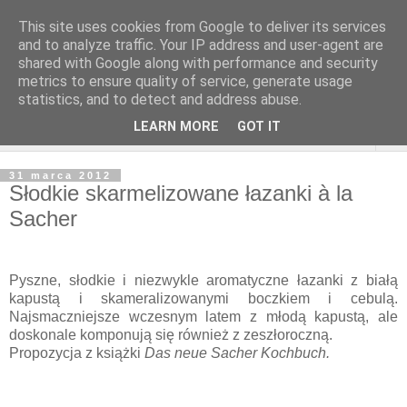
This site uses cookies from Google to deliver its services
and to analyze traffic. Your IP address and user-agent are
shared with Google along with performance and security
metrics to ensure quality of service, generate usage
statistics, and to detect and address abuse.
LEARN MORE
GOT IT
▼
31 marca 2012
Słodkie skarmelizowane łazanki à la
Sacher
Pyszne, słodkie i niezwykle aromatyczne łazanki z białą
kapustą i skameralizowanymi boczkiem i cebulą.
Najsmaczniejsze wczesnym latem z młodą kapustą, ale
doskonale komponują się również z zeszłoroczną.
Propozycja z książki
Das neue Sacher Kochbuch.