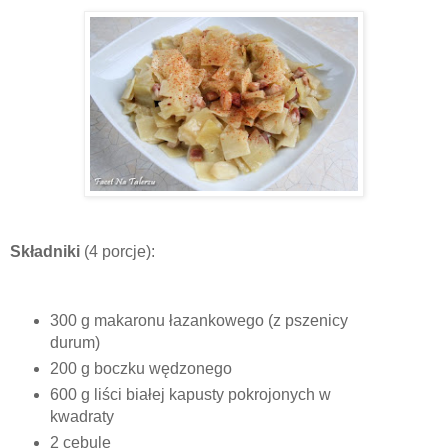
Składniki
(4 porcje):
300 g makaronu łazankowego (z pszenicy
durum)
200 g boczku wędzonego
600 g liści białej kapusty pokrojonych w
kwadraty
2 cebule