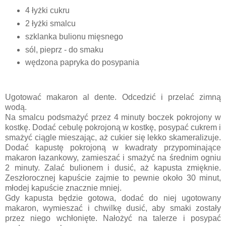
4 łyżki cukru
2 łyżki smalcu
szklanka bulionu mięsnego
sól, pieprz - do smaku
wędzona papryka do posypania
Ugotować makaron al dente. Odcedzić i przelać zimną
wodą.
Na smalcu podsmażyć przez 4 minuty boczek pokrojony w
kostkę. Dodać cebulę pokrojoną w kostkę, posypać cukrem i
smażyć ciągle mieszając, aż cukier się lekko skameralizuje.
Dodać kapustę pokrojoną w kwadraty przypominające
makaron łazankowy, zamieszać i smażyć na średnim ogniu
2 minuty. Zalać bulionem i dusić, aż kapusta zmięknie.
Zeszłorocznej kapuście zajmie to pewnie około 30 minut,
młodej kapuście znacznie mniej.
Gdy kapusta będzie gotowa, dodać do niej ugotowany
makaron, wymieszać i chwilkę dusić, aby smaki zostały
przez niego wchłonięte. Nałożyć na talerze i posypać