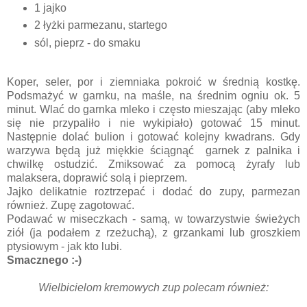
1 jajko
2 łyżki parmezanu, startego
sól, pieprz - do smaku
Koper, seler, por i ziemniaka pokroić w średnią kostkę.
Podsmażyć w garnku, na maśle, na średnim ogniu ok. 5
minut. Wlać do garnka mleko i często mieszając (aby mleko
się nie przypaliło i nie wykipiało) gotować 15 minut.
Następnie dolać bulion i gotować kolejny kwadrans. Gdy
warzywa będą już miękkie ściągnąć garnek z palnika i
chwilkę ostudzić. Zmiksować za pomocą żyrafy lub
malaksera, doprawić solą i pieprzem.
Jajko delikatnie roztrzepać i dodać do zupy, parmezan
również. Zupę zagotować.
Podawać w miseczkach - samą, w towarzystwie świeżych
ziół (ja podałem z rzeżuchą), z grzankami lub groszkiem
ptysiowym - jak kto lubi.
Smacznego :-)
Wielbicielom kremowych zup polecam również: