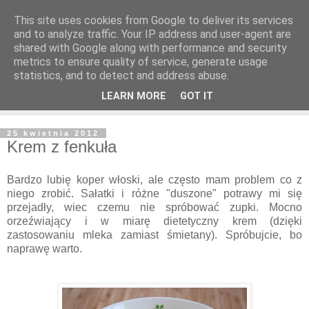
This site uses cookies from Google to deliver its services
and to analyze traffic. Your IP address and user-agent are
shared with Google along with performance and security
metrics to ensure quality of service, generate usage
statistics, and to detect and address abuse.
LEARN MORE
GOT IT
▼
25 kwietnia 2012
Krem z fenkuła
Bardzo lubię koper włoski, ale często mam problem co z
niego zrobić. Sałatki i różne "duszone" potrawy mi się
przejadły, wiec czemu nie spróbować zupki. Mocno
orzeźwiający i w miarę dietetyczny krem (dzięki
zastosowaniu mleka zamiast śmietany). Spróbujcie, bo
naprawę warto.