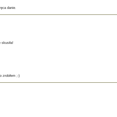
ręca danie.
 skusiła!
 zrobiłem ;-)