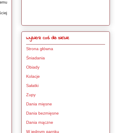
temu
ściej
Wybierz coś dla siebie
Strona główna
Śniadania
Obiady
Kolacje
Sałatki
Zupy
Dania mięsne
Dania bezmięsne
Dania mączne
W jednym garnku