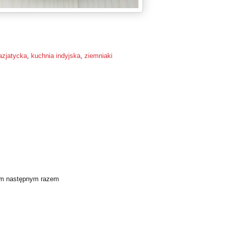
azjatycka
,
kuchnia indyjska
,
ziemniaki
dam następnym razem