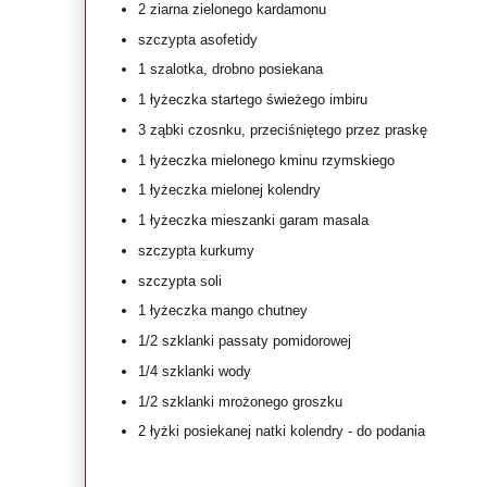
2 ziarna zielonego kardamonu
szczypta asofetidy
1 szalotka, drobno posiekana
1 łyżeczka startego świeżego imbiru
3 ząbki czosnku, przeciśniętego przez praskę
1 łyżeczka mielonego kminu rzymskiego
1 łyżeczka mielonej kolendry
1 łyżeczka mieszanki garam masala
szczypta kurkumy
szczypta soli
1 łyżeczka mango chutney
1/2 szklanki passaty pomidorowej
1/4 szklanki wody
1/2 szklanki mrożonego groszku
2 łyżki posiekanej natki kolendry - do podania