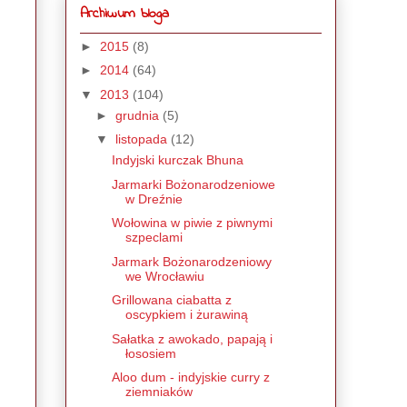
Archiwum bloga
►
2015
(8)
►
2014
(64)
▼
2013
(104)
►
grudnia
(5)
▼
listopada
(12)
Indyjski kurczak Bhuna
Jarmarki Bożonarodzeniowe
w Dreźnie
Wołowina w piwie z piwnymi
szpeclami
Jarmark Bożonarodzeniowy
we Wrocławiu
Grillowana ciabatta z
oscypkiem i żurawiną
Sałatka z awokado, papają i
łososiem
Aloo dum - indyjskie curry z
ziemniaków