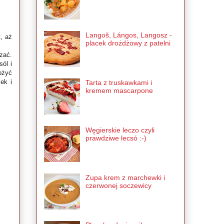
Langoš, Lángos, Langosz -
, aż
placek drożdżowy z patelni
zać.
sól i
ożyć
ek i
Tarta z truskawkami i
kremem mascarpone
Węgierskie leczo czyli
prawdziwe lecsó :-)
Zupa krem z marchewki i
czerwonej soczewicy