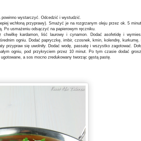
 powinno wystarczyć. Odcedzić i wystudzić.
epiej wchłoną przyprawy). Smażyć je na rozgrzanym oleju przez ok. 5 minut
mą. Po usmażeniu odsączyć na papierowym ręczniku.
chwilkę kardamon, liść laurowy i cynamon. Dodać asofetidę i wymies
 średnim ogniu. Dodać papryczkę, imbir, czosnek, kmin, kolendrę, kurkumę, 
y przypraw się uwolniły. Dodać wodę, passatę i wszystko zagotować. Doł
ałym ogniu, pod przykryciem przez 10 minut. Po tym czasie dodać grosz
ć ugotowane, a sos mocno zredukowany tworząc gęstą pastę.