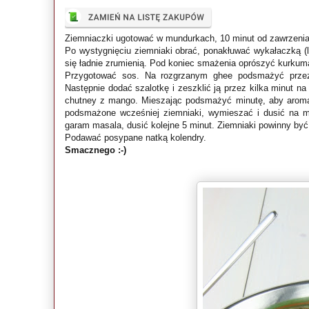
Ziemniaczki ugotować w mundurkach, 10 minut od zawrzenia
Po wystygnięciu ziemniaki obrać, ponakłuwać wykałaczką (l
się ładnie zrumienią. Pod koniec smażenia oprószyć kurku
Przygotować sos. Na rozgrzanym ghee podsmażyć przez 
Następnie dodać szalotkę i zeszklić ją przez kilka minut na
chutney z mango. Mieszając podsmażyć minutę, aby aromat
podsmażone wcześniej ziemniaki, wymieszać i dusić na m
garam masala, dusić kolejne 5 minut. Ziemniaki powinny by
Podawać posypane natką kolendry.
Smacznego :-)