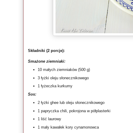
Składniki (2 porcje):
Smażone ziemniaki:
10 małych ziemniaków (500 g)
3 łyżki oleju słonecznikowego
1 łyżeczka kurkumy
Sos:
2 łyżki ghee lub oleju słonecznikowego
1 papryczka chili, pokrojona w półplasterki
1 liść laurowy
1 mały kawałek kory cynamonowca