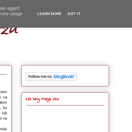
user-agent
erate usage
LEARN MORE
GOT IT
ikiem
i są
Na blog mają oko
ałem
, bo
 lub
i na
niak