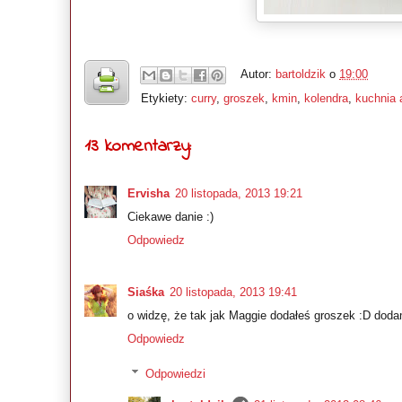
Autor:
bartoldzik
o
19:00
Etykiety:
curry
,
groszek
,
kmin
,
kolendra
,
kuchnia 
13 komentarzy:
Ervisha
20 listopada, 2013 19:21
Ciekawe danie :)
Odpowiedz
Siaśka
20 listopada, 2013 19:41
o widzę, że tak jak Maggie dodałeś groszek :D do
Odpowiedz
Odpowiedzi