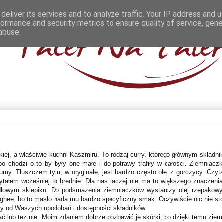
deliver its services and to analyze traffic. Your IP address and 
formance and security metrics to ensure quality of service, gen
abuse.
kiej, a właściwie kuchni Kaszmiru. To rodzaj curry, którego głównym składn
o chodzi o to by były one małe i do potrawy trafiły w całości. Ziemniaczk
my. Tłuszczem tym, w oryginale, jest bardzo często olej z gorczycy. Czyt
zytałem wcześniej to brednie. Dla nas raczej nie ma to większego znaczenia
edlowym sklepiku. Do podsmażenia ziemniaczków wystarczy olej rzepakowy
 ghee, bo to masło nada mu bardzo specyficzny smak. Oczywiście nic nie sto
ży od Waszych upodobań i dostępności składników.
ć lub też nie. Moim zdaniem dobrze pozbawić je skórki, bo dzięki temu ziem