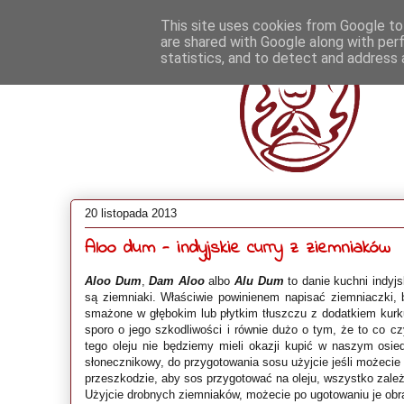
This site uses cookies from Google to 
are shared with Google along with per
statistics, and to detect and address 
20 listopada 2013
Aloo dum - indyjskie curry z ziemniaków
Aloo Dum
,
Dam Aloo
albo
Alu Dum
to danie kuchni indyjs
są ziemniaki. Właściwie powinienem napisać ziemniaczki, b
smażone w głębokim lub płytkim tłuszczu z dodatkiem kurku
sporo o jego szkodliwości i równie dużo o tym, że to co c
tego oleju nie będziemy mieli okazji kupić w naszym osi
słonecznikowy, do przygotowania sosu użyjcie jeśli możecie
przeszkodzie, aby sos przygotować na oleju, wszystko zale
Użyjcie drobnych ziemniaków, możecie po ugotowaniu je obra