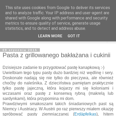
This site uses cookies from Google to deliver its services
and to analyze traffic. Your IP address and user-agent are
shared with Google along with performance and security
metrics to ensure quality of service, generate usage
statistics, and to detect and address abuse.
LEARN MORE
GOT IT
▼
09 stycznia 2015
Pasta z grillowanego bakłażana i cukinii
Dzisiejsze zadanie to przygotować pastę kanapkową :-)
Uwielbiam tego typu pasty dużo bardziej niż wędlinę i sery.
Doskonale nadają się nie tylko do pieczywa, ale również
choćby do naleśnika. Z dzieciństwa pamiętam praktycznie
tylko pastę jajeczną, która kojarzy mi się koloniami i
wczasami oraz pastę z konserwą rybną (makrelą lub
sardynkami), która przypomina mi dom.
Prawdziwymi smakoszami takich śniadaniowych past są
Niemcy i Austriacy. W Austrii po raz pierwszy miałem okazję
spróbować pasty ziemniaczanej (
Erdäpfelkas
), hitem