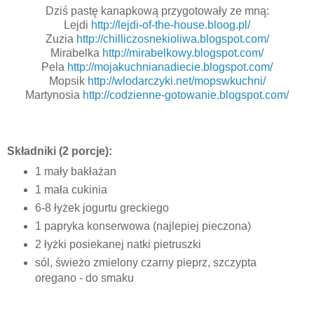
Dziś pastę kanapkową przygotowały ze mną:
Lejdi
http://lejdi-of-the-
house.bloog.pl/
Zuzia
http://
chilliczosnekioliwa.blogspot.
com/
Mirabelka
http://mirabelkowy.
blogspot.com/
Pela
http://
mojakuchnianadiecie.blogspot.
com/
Mopsik
http://wlodarczyki.net/
mopswkuchni/
Martynosia
http://codzienne-
gotowanie.blogspot.com/
Składniki (2 porcje):
1 mały bakłażan
1 mała cukinia
6-8 łyżek jogurtu greckiego
1 papryka konserwowa (najlepiej pieczona)
2 łyżki posiekanej natki pietruszki
sól, świeżo zmielony czarny pieprz, szczypta
oregano - do smaku