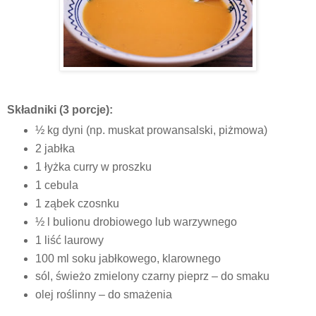
Składniki (3 porcje):
½ kg dyni (np. muskat prowansalski, piżmowa)
2 jabłka
1 łyżka curry w proszku
1 cebula
1 ząbek czosnku
½ l bulionu drobiowego lub warzywnego
1 liść laurowy
100 ml soku jabłkowego, klarownego
sól, świeżo zmielony czarny pieprz – do smaku
olej roślinny – do smażenia