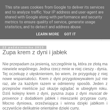
This site uses cookies from Google to deliver its services
and to analyze traffic. Your IP address and user-agent are
shared with Google along with performance and security
metrics to ensure quality of service, generate usage
statistics, and to detect and address abuse.
LEARN MORE
GOT IT
▼
22 października 2013
Zupa krem z dyni i jabłek
Nie przepadam za jesienią, szczególnie tą, która ze złotą ma
niewiele wspólnego. Jedna rzecz mnie w niej cieszy - dynia.
Tej oczekuję z utęsknieniem, bo wiem, że przygotuję z niej
nowe wspaniałości. Krem z dyni przygotowywałem już nie
raz, ale za każdym razem w odmienny sposób. Jeden z
przepisów mieliście już okazje oglądać w ubiegłym roku.
Dziś kolejny krem z dyni, pyszna zupa z dyni
muscat de
provence
z dodatkiem jabłek i mieszanki przypraw curry.
Mocno dyniowa, orzeźwiająca i winna dzięki jabłkom i
oczywiście delikatnie orientalne dzięki curry.