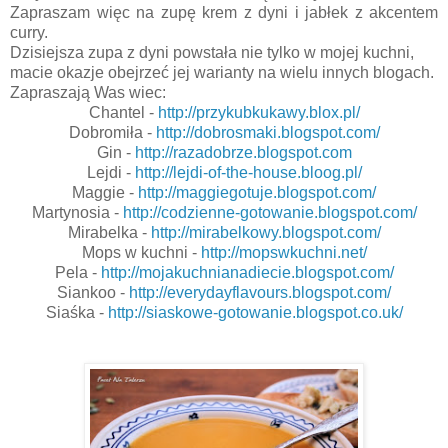
Zapraszam więc na zupę krem z dyni i jabłek z akcentem
curry.
Dzisiejsza zupa z dyni powstała nie tylko w mojej kuchni,
macie okazje obejrzeć jej warianty na wielu innych blogach.
Zapraszają Was wiec:
Chantel -
http://przykubkukawy.blox.
pl/
Dobromiła -
http://dobrosmaki.blogspot.
com/
Gin -
http://razadobrze.blogspot.
com
Lejdi -
http://lejdi-of-the-house.
bloog.pl/
Maggie -
http://maggiegotuje.
blogspot.com/
Martynosia -
http://codzienne-gotowanie.
blogspot.com/
Mirabelka -
http://mirabelkowy.blogspot.
com/
Mops w kuchni -
http://mopswkuchni.net/
Pela -
http://mojakuchnianadiecie.
blogspot.com/
Siankoo -
http://everydayflavours.
blogspot.com/
Siaśka -
http://siaskowe-gotowanie.
blogspot.co.uk/