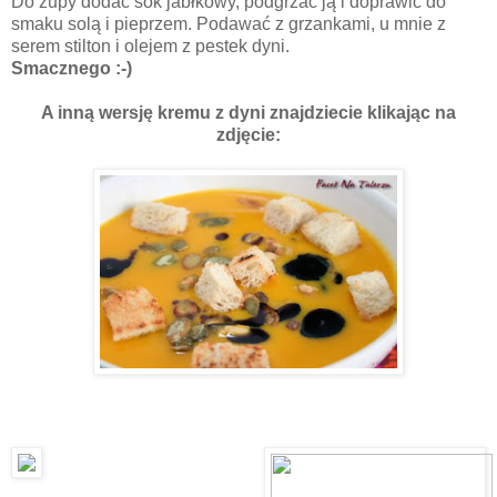
Do zupy dodać sok jabłkowy, podgrzać ją i doprawić do
smaku solą i pieprzem. Podawać z grzankami, u mnie z
serem stilton i olejem z pestek dyni.
Smacznego :-)
A inną wersję kremu z dyni znajdziecie klikając na
zdjęcie: