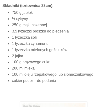
Składniki (tortownica 23cm):
750 g jabłek
½ cytryny
250 g mąki pszennej
3,5 łyżeczki proszku do pieczenia
1 łyżeczka soli
1 łyżeczka cynamonu
1 łyżeczka mielonych goździków
2 jajka
100 g brązowego cukru
200 ml mleka
100 ml oleju rzepakowego lub słonecznikowego
cukier puder – do podania