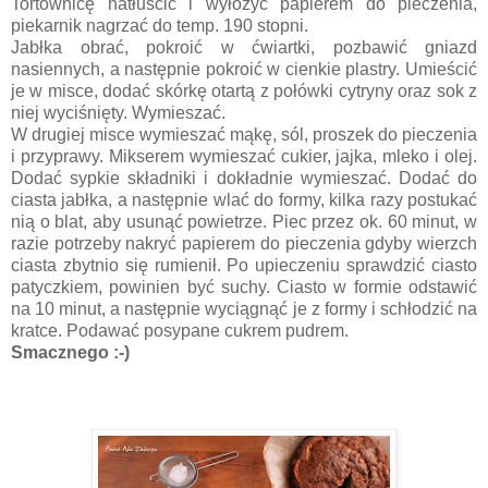
Tortownicę natłuścić i wyłożyć papierem do pieczenia,
piekarnik nagrzać do temp. 190 stopni.
Jabłka obrać, pokroić w ćwiartki, pozbawić gniazd
nasiennych, a następnie pokroić w cienkie plastry. Umieścić
je w misce, dodać skórkę otartą z połówki cytryny oraz sok z
niej wyciśnięty. Wymieszać.
W drugiej misce wymieszać mąkę, sól, proszek do pieczenia
i przyprawy. Mikserem wymieszać cukier, jajka, mleko i olej.
Dodać sypkie składniki i dokładnie wymieszać. Dodać do
ciasta jabłka, a następnie wlać do formy, kilka razy postukać
nią o blat, aby usunąć powietrze. Piec przez ok. 60 minut, w
razie potrzeby nakryć papierem do pieczenia gdyby wierzch
ciasta zbytnio się rumienił. Po upieczeniu sprawdzić ciasto
patyczkiem, powinien być suchy. Ciasto w formie odstawić
na 10 minut, a następnie wyciągnąć je z formy i schłodzić na
kratce. Podawać posypane cukrem pudrem.
Smacznego :-)