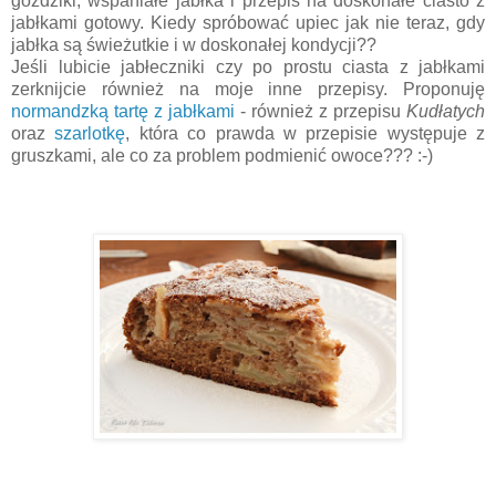
goździki, wspaniałe jabłka i przepis na doskonałe ciasto z
jabłkami gotowy. Kiedy spróbować upiec jak nie teraz, gdy
jabłka są świeżutkie i w doskonałej kondycji??
Jeśli lubicie jabłeczniki czy po prostu ciasta z jabłkami
zerknijcie również na moje inne przepisy. Proponuję
normandzką tartę z jabłkami
- również z przepisu
Kudłatych
oraz
szarlotkę
, która co prawda w przepisie występuje z
gruszkami, ale co za problem podmienić owoce??? :-)