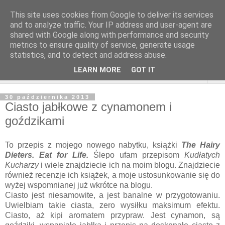
This site uses cookies from Google to deliver its services
and to analyze traffic. Your IP address and user-agent are
shared with Google along with performance and security
metrics to ensure quality of service, generate usage
statistics, and to detect and address abuse.
LEARN MORE
GOT IT
▼
30 października 2013
Ciasto jabłkowe z cynamonem i
goździkami
To przepis z mojego nowego nabytku, książki
The Hairy
Dieters. Eat for Life.
Ślepo ufam przepisom
Kudłatych
Kucharzy
i wiele znajdziecie ich na moim blogu. Znajdziecie
również recenzje ich książek, a moje ustosunkowanie się do
wyżej wspomnianej już wkrótce na blogu.
Ciasto jest niesamowite, a jest banalne w przygotowaniu.
Uwielbiam takie ciasta, zero wysiłku maksimum efektu.
Ciasto, aż kipi aromatem przypraw. Jest cynamon, są