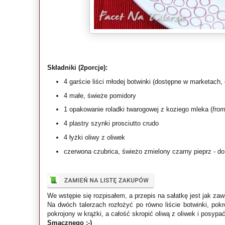
Składniki (2porcje):
4 garście liści młodej botwinki (dostępne w marketach,
4 małe, świeże pomidory
1 opakowanie roladki twarogowej z koziego mleka (
from
4 plastry szynki prosciutto crudo
4 łyżki oliwy z oliwek
czerwona czubrica, świeżo zmielony czarny pieprz - d
We wstępie się rozpisałem, a przepis na sałatkę jest jak za
Na dwóch talerzach rozłożyć po równo liście botwinki, pok
pokrojony w krążki, a całość skropić oliwą z oliwek i posypa
Smacznego :-)