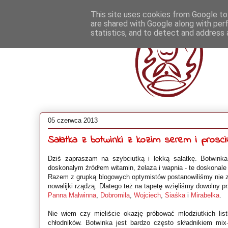
This site uses cookies from Google to 
are shared with Google along with per
statistics, and to detect and address 
05 czerwca 2013
Sałatka z botwinki z kozim serem i prosci
Dziś zapraszam na szybciutką i lekką sałatkę. Botwinka
doskonałym źródłem witamin, żelaza i wapnia - te doskonale 
Razem z grupką blogowych optymistów postanowiliśmy nie
nowalijki rządzą. Dlatego też na tapetę wzięliśmy dowolny p
Panna Malwinna
,
Dobromiła
,
Wojciech
,
Siaśka
i
Mirabelka
.
Nie wiem czy mieliście okazję próbować młodziutkich listk
chłodników. Botwinka jest bardzo często składnikiem m