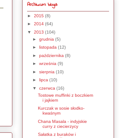
Archiwum bloga
►
2015
(8)
►
2014
(64)
▼
2013
(104)
►
grudnia
(5)
►
listopada
(12)
►
października
(8)
►
września
(9)
►
sierpnia
(10)
►
lipca
(10)
▼
czerwca
(16)
Tostowe muffinki z boczkiem
i jajkiem
Kurczak w sosie słodko-
kwaśnym
Chana Masala - indyjskie
curry z ciecierzycy
Sałatka z buraków i