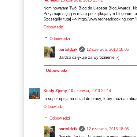
redhead
10 czerwca, 2013 13:41
Nominowałam Twój Blog do Liebster Blog Awards. Nom
Przyznaje się ją w miarę początkującym blogerom, a
Szczegóły tutaj --> http://www.redheadcooking.com/l
Odpowiedz
Odpowiedzi
bartoldzik
12 czerwca, 2013 18:05
Bardzo dziękuję za wyróżnienie :-)
Odpowiedz
Kiedy Zjemy
10 czerwca, 2013 22:14
to super opcja na obiad do pracy, który można zabr
Odpowiedz
Odpowiedzi
bartoldzik
12 czerwca, 2013 18:05
Pewnie, że tak. Ja często w pracy zajadam 