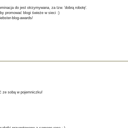
inacja do jest otrzymywana, za tzw. 'dobrą robotę'.
by promować blogi świeże w sieci :)
iebster-blog-awards/
ać ze sobą w pojemniczku!
sałatki przygotowane z samego rana :-)