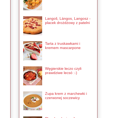
Langoš, Lángos, Langosz -
placek drożdżowy z patelni
Tarta z truskawkami i
kremem mascarpone
Węgierskie leczo czyli
prawdziwe lecsó :-)
Zupa krem z marchewki i
czerwonej soczewicy