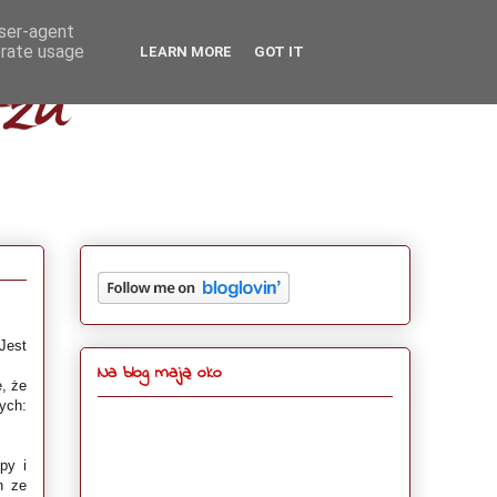
user-agent
erate usage
LEARN MORE
GOT IT
Jest
Na blog mają oko
, że
cych:
py i
h ze