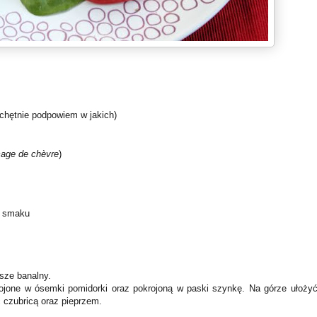
 chętnie podpowiem w jakich)
age de chèvre
)
o smaku
wsze banalny.
rojone w ósemki pomidorki oraz pokrojoną w paski szynkę. Na górze ułożyć
ć czubricą oraz pieprzem.