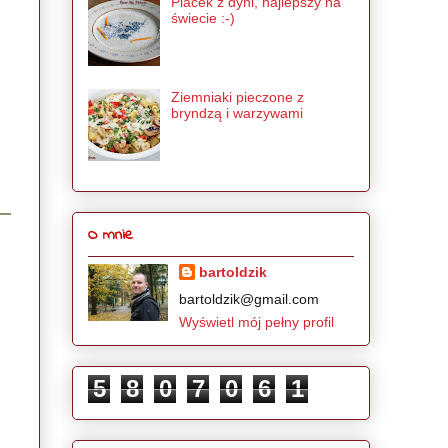
Placek z dyni, najlepszy na
świecie :-)
Ziemniaki pieczone z
bryndzą i warzywami
O mnie
bartoldzik
bartoldzik@gmail.com
Wyświetl mój pełny profil
5
8
0
7
0
6
1