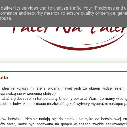
deliver its services and to analyze traffic. Your IP address and 
formance and security metrics to ensure quality of service, gen
abuse.
utto
 idealnie kojarzy mi się z wiosną, nawet jeśli za oknem widzę jesień. 
sprawdzą się w wiosenną słotę :-)
 zrażać się deszczem i temperaturą. Chcemy pokazać Wam, że mamy wiosnę
rzepis z botwinki i oto macie możliwość ujrzeć wytwory wyobraźni następują
ów botwinki. Idealnie nadają się do sałatki, nie tylko do botwinkowej zu
ix-ów sałat, może być podawana na gorąco w sosach zwykle serwowanyc