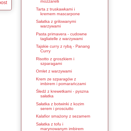
mozzarelli
post
Tarta z truskawkami i
kremem mascarpone
Sałatka z grilowanymi
warzywami
Pasta primavera - cudowne
tagliatelle z warzywami
Tajskie curry z rybą - Panang
Curry
Risotto z groszkiem i
szparagami
Omlet z warzywami
Krem ze szparagów z
imbirem i pomarańczami
Śledź z krewetkami - pyszna
sałatka
Sałatka z botwinki z kozim
serem i prosciutto
Kalafior smażony z sezamem
Sałatka z tofu i
marynowanym imbirem