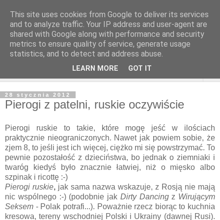
This site uses cookies from Google to deliver its services
and to analyze traffic. Your IP address and user-agent are
shared with Google along with performance and security
metrics to ensure quality of service, generate usage
statistics, and to detect and address abuse.
LEARN MORE
GOT IT
▼
28 stycznia 2012
Pierogi z patelni, ruskie oczywiście
Pierogi ruskie to takie, które mogę jeść w ilościach
praktycznie nieograniczonych. Nawet jak powiem sobie, że
zjem 8, to jeśli jest ich więcej, ciężko mi się powstrzymać. To
pewnie pozostałość z dzieciństwa, bo jednak o ziemniaki i
twaróg kiedyś było znacznie łatwiej, niż o mięsko albo
szpinak i ricottę :-)
Pierogi
ruskie
,
jak sama nazwa wskazuje, z Rosją nie mają
nic wspólnego :-) (podobnie jak
Dirty Dancing
z
Wirującym
Seksem
- Polak potrafi...). Poważnie rzecz biorąc to kuchnia
kresowa, tereny wschodniej Polski i Ukrainy (dawnej Rusi).