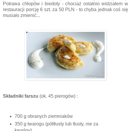
Potrawa chłopów i biedoty - chociaż ostatnio widziałem w
restauracji porcję 6 szt. za 50 PLN - to chyba jednak coś się
musiało zmienić...
Składniki farszu
(ok. 45 pierogów) :
700 g obranych ziemniaków
350 g twarogu (półtłusty lub tłusty, nie za
kwaśny)