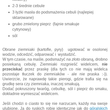
2-3 średnie cebule
3 łyżki masła do podsmażenia cebuli (najlepiej
sklarowane)
grubo zmielony pieprz (fajnie smakuje
cytrynowy)
sól
Obrane ziemniaki (kartofle, pyry) ugotować w osolonej
wodzie, odcedzić, odparować i wystudzić.
W tym czasie, na maśle, podsmażyć
na złoto
obraną, drobno
posiekaną cebulę. Ziemniaki rozgnieść widelcem,
nie
przeciskać
przez praskę (dla tych co nie mają widelca
pozostaje tłuczek do ziemniaków - ale nie praska :-)).
Uwierzcie, że naprawdę takie pierogi, gdzie trafia się na
grudkę sera czy ziemniaka, inaczej smakują.
Dodać pokruszony twaróg, cebulkę, sól i pieprz do smaku,
dokładnie wymieszać widelcem.
Jeśli chodzi o ciasto to się nie narzucam, każdy ma swoje
ulubione. Ja do ruskich robię identyczne jak do
góralskich