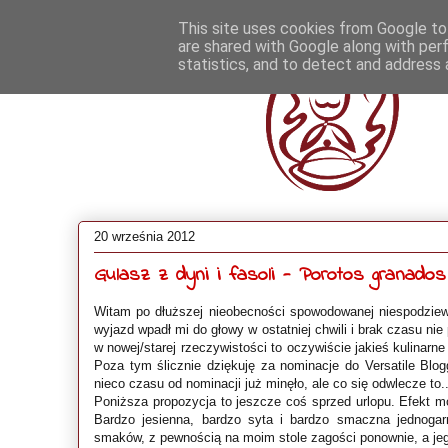
This site uses cookies from Google to 
are shared with Google along with per
statistics, and to detect and address 
20 września 2012
Gulasz z dyni i fasoli - Porotos granados
Witam po dłuższej nieobecności spowodowanej niespodziew
wyjazd wpadł mi do głowy w ostatniej chwili i brak czasu nie
w nowej/starej rzeczywistości to oczywiście jakieś kulinarn
Poza tym ślicznie dziękuję za nominacje do Versatile Blo
nieco czasu od nominacji już minęło, ale co się odwlecze to...
Poniższa propozycja to jeszcze coś sprzed urlopu. Efekt 
Bardzo jesienna, bardzo syta i bardzo smaczna jednogar
smaków, z pewnością na moim stole zagości ponownie, a je