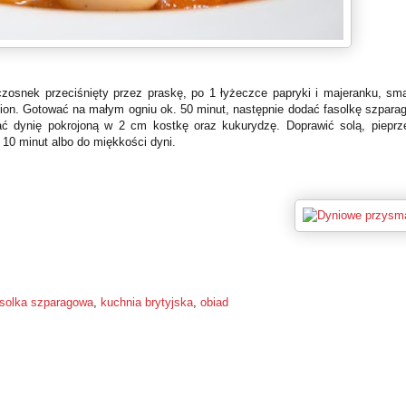
czosnek przeciśnięty przez praskę, po 1 łyżeczce papryki i majeranku, sm
ulion. Gotować na małym ogniu ok. 50 minut, następnie dodać fasolkę szpara
ać dynię pokrojoną w 2 cm kostkę oraz kukurydzę. Doprawić solą, pieprz
10 minut albo do miękkości dyni.
asolka szparagowa
,
kuchnia brytyjska
,
obiad