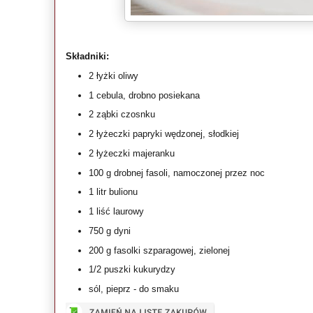
Składniki:
2 łyżki oliwy
1 cebula, drobno posiekana
2 ząbki czosnku
2 łyżeczki papryki wędzonej, słodkiej
2 łyżeczki majeranku
100 g drobnej fasoli, namoczonej przez noc
1 litr bulionu
1 liść laurowy
750 g dyni
200 g fasolki szparagowej, zielonej
1/2 puszki kukurydzy
sól, pieprz - do smaku