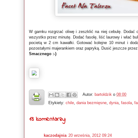
W garnku rozgrzać oliwę i zeszklić na niej cebulę. Dodać 
wszystko przez minutę. Dodać fasolę, liść laurowy i wlać b
pocietą w 2 cm kawałki. Gotować kolejne 10 minut i dod
pozostałymi majerankiem oraz papryką. Dusić jeszcze przez 
Smacznego :-)
Autor:
bartoldzik
o
08:00
Etykiety:
chile
,
dania bezmięsne
,
dynia
,
fasola
,
f
13 komentarzy:
kaczodajnia
20 września, 2012 09:24