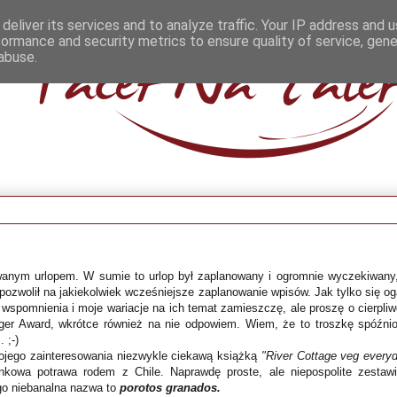
deliver its services and to analyze traffic. Your IP address and 
formance and security metrics to ensure quality of service, gen
abuse.
anym urlopem. W sumie to urlop był zaplanowany i ogromnie wyczekiwany,
 pozwolił na jakiekolwiek wcześniejsze zaplanowanie wpisów. Jak tylko się o
e wspomnienia i moje wariacje na ich temat zamieszczę, ale proszę o cierpli
gger Award, wkrótce również na nie odpowiem. Wiem, że to troszkę spóźnio
 ;-)
mojego zainteresowania niezwykle ciekawą książką
"River Cottage veg every
nkowa potrawa rodem z Chile. Naprawdę proste, ale niepospolite zestawi
go niebanalna nazwa to
porotos granados.